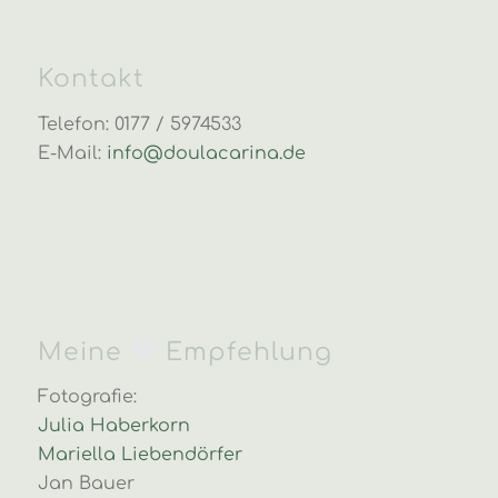
Bedürfnisse unseres Babys noch
besser zu verstehen. Carina hat uns
zusätzlich tolle praktisch und
Kontakt
nützliche Tipps geben (richtiges
Hochnehmen, Kommunikation mit
Telefon: 0177 / 5974533
dem Baby, Pucken, Wolle-Seide-
E-Mail:
info@doulacarina.de
Kleidung etc.). Wir konnten gleich in
den nächsten Tagen nach dem
Seminar ein paar der Anregungen
anwenden.
Meine
Empfehlung
Fotografie:
Julia Haberkorn
Mariella Liebendörfer
Jan Bauer